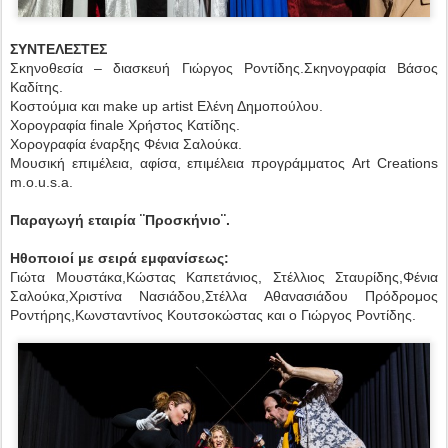
ΣΥΝΤΕΛΕΣΤΕΣ
Σκηνοθεσία – διασκευή Γιώργος Ροντίδης.Σκηνογραφία Βάσος
Καδίτης.
Κοστούμια και make up artist Ελένη Δημοπούλου.
Xορογραφία finale Χρήστος Κατίδης.
Xoρογραφία έναρξης Φένια Σαλούκα.
Μουσική επιμέλεια, αφίσα, επιμέλεια προγράμματος Art Creations
m.o.u.s.a.
Παραγωγή εταιρία ¨Προσκήνιο¨.
Ηθοποιοί με σειρά εμφανίσεως:
Γιώτα Μουστάκα,Κώστας Καπετάνιος, Στέλλιος Σταυρίδης,Φένια
Σαλούκα,Χριστίνα Νασιάδου,Στέλλα Αθανασιάδου Πρόδρομος
Ροντήρης,Κωνσταντίνος Κουτσοκώστας και ο Γιώργος Ροντίδης.