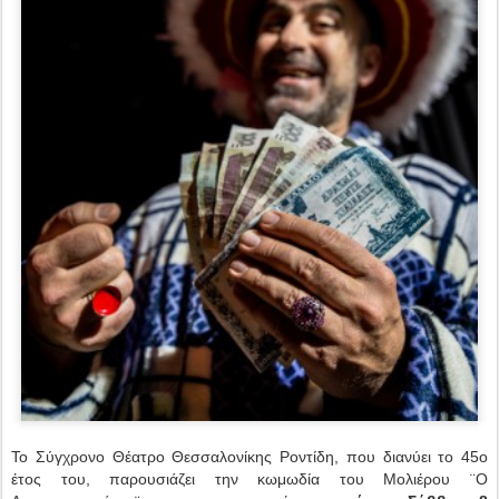
Το Σύγχρονο Θέατρο Θεσσαλονίκης Ροντίδη, που διανύει το 45ο
έτος του, παρουσιάζει την κωμωδία του Μολιέρου ¨Ο