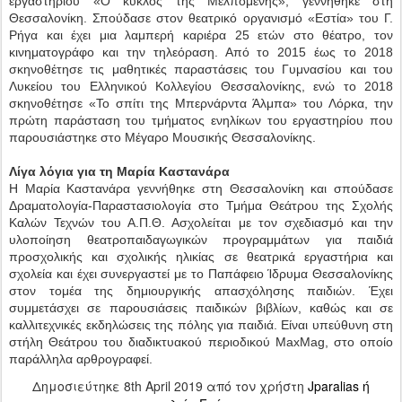
εργαστηρίου «Ο κύκλος της Μελπομένης», γεννήθηκε στη
Θεσσαλονίκη. Σπούδασε στον θεατρικό οργανισμό «Εστία» του Γ.
Ρήγα και έχει μια λαμπερή καριέρα 25 ετών στο θέατρο, τον
κινηματογράφο και την τηλεόραση. Από το 2015 έως το 2018
σκηνοθέτησε τις μαθητικές παραστάσεις του Γυμνασίου και του
Λυκείου του Ελληνικού Κολλεγίου Θεσσαλονίκης, ενώ το 2018
σκηνοθέτησε «Το σπίτι της Μπερνάρντα Άλμπα» του Λόρκα, την
πρώτη παράσταση του τμήματος ενηλίκων του εργαστηρίου που
παρουσιάστηκε στο Μέγαρο Μουσικής Θεσσαλονίκης.
Λίγα λόγια για τη Μαρία Καστανάρα
Η Μαρία Καστανάρα γεννήθηκε στη Θεσσαλονίκη και σπούδασε
Δραματολογία-Παραστασιολογία στο Τμήμα Θεάτρου της Σχολής
Καλών Τεχνών του Α.Π.Θ. Ασχολείται με τον σχεδιασμό και την
υλοποίηση θεατροπαιδαγωγικών προγραμμάτων για παιδιά
προσχολικής και σχολικής ηλικίας σε θεατρικά εργαστήρια και
σχολεία και έχει συνεργαστεί με το Παπάφειο Ίδρυμα Θεσσαλονίκης
στον τομέα της δημιουργικής απασχόλησης παιδιών. Έχει
συμμετάσχει σε παρουσιάσεις παιδικών βιβλίων, καθώς και σε
καλλιτεχνικές εκδηλώσεις της πόλης για παιδιά. Είναι υπεύθυνη στη
στήλη Θεάτρου του διαδικτυακού περιοδικού MaxMag, στο οποίο
παράλληλα αρθρογραφεί.
Δημοσιεύτηκε
8th April 2019
από τον χρήστη
Jparalias ή