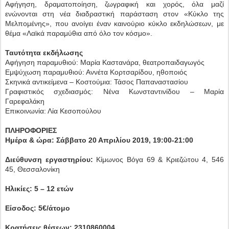
Αφήγηση, δραματοποίηση, ζωγραφική και χορός, όλα μαζί
ενώνονται στη νέα διαδραστική παράσταση στον «Κύκλο της
Μελπομένης», που ανοίγει έναν καινούριο κύκλο εκδηλώσεων, με
θέμα «Λαϊκά παραμύθια από όλο τον κόσμο».
Ταυτότητα εκδήλωσης
Αφήγηση παραμυθιού: Μαρία Καστανάρα, θεατροπαιδαγωγός
Εμψύχωση παραμυθιού: Αννέτα Κορτσαρίδου, ηθοποιός
Σκηνικά αντικείμενα – Κοστούμια: Τάσος Παπαναστασίου
Γραφιστικός σχεδιασμός: Νένα Κωνσταντινίδου – Μαρία
Γαρεφαλάκη
Επικοινωνία: Λία Κεσοπούλου
ΠΛΗΡΟΦΟΡΙΕΣ
Ημέρα & ώρα: Σάββατο 20 Απριλίου 2019, 19:00-21:00
Διεύθυνση εργαστηρίου:
Κίμωνος Βόγα 69 & Κριεζώτου 4, 546
45, Θεσσαλονίκη
Ηλικίες: 5 – 12 ετών
Είσοδος: 5€/άτομο
Κρατήσεις θέσεων: 2310860004