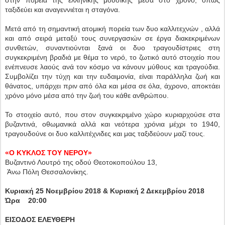
στην πορεία της ελληνικής μουσικής μέσα στο χρόνο, όπως
ταξιδεύει και αναγεννιέται η σταγόνα.
Μετά από τη σημαντική ατομική πορεία των δυο καλλιτεχνών , αλλά
και από σειρά μεταξύ τους συνεργασιών σε έργα διακεκριμένων
συνθετών, συναντιούνται ξανά οι δυο τραγουδίστριες στη
συγκεκριμένη βραδιά με θέμα το νερό, το ζωτικό αυτό στοιχείο που
ενέπνευσε λαούς ανά τον κόσμο να κάνουν μύθους και τραγούδια.
Συμβολίζει την τύχη και την ευδαιμονία, είναι παράλληλα ζωή και
θάνατος, υπάρχει πριν από όλα και μέσα σε όλα, άχρονο, αποκτάει
χρόνο μόνο μέσα από την ζωή του κάθε ανθρώπου.
Το στοιχείο αυτό, που στον συγκεκριμένο χώρο κυριαρχούσε στα
βυζαντινά, οθωμανικά αλλά και νεότερα χρόνια μέχρι το 1940,
τραγουδούνε οι δυο καλλιτέχνιδες και μας ταξιδεύουν μαζί τους.
«O ΚΥΚΛΟΣ ΤΟΥ ΝΕΡΟΥ»
Βυζαντινό Λουτρό της οδού Θεοτοκοπούλου 13,
Άνω Πόλη Θεσσαλονίκης.
Κυριακή 25 Νοεμβρίου 2018 & Κυριακή 2 Δεκεμβρίου 2018
Ώρα 20:00
ΕΙΣΟΔΟΣ ΕΛΕΥΘΕΡΗ