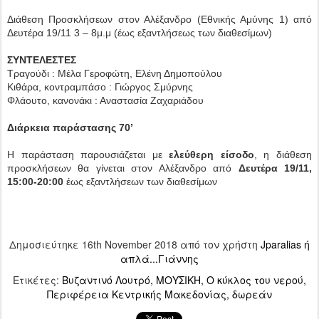
Διάθεση Προσκλήσεων στον Αλέξανδρο (Εθνικής Αμύνης 1) από
Δευτέρα 19/11 3 – 8μ.μ (έως εξαντλήσεως των διαθεσίμων)
ΣΥΝΤΕΛΕΣΤΕΣ
Τραγούδι : Μέλα Γεροφώτη, Ελένη Δημοπούλου
Κιθάρα, κοντραμπάσο : Γιώργος Σμύρνης
Φλάουτο, κανονάκι : Αναστασία Ζαχαριάδου
Διάρκεια παράστασης 70’
Η παράσταση παρουσιάζεται με
ελεύθερη είσοδο
, η διάθεση
προσκλήσεων θα γίνεται στον Αλέξανδρο από
Δευτέρα 19/11,
15:00-20:00
έως εξαντλήσεων των διαθεσίμων
Δημοσιεύτηκε
16th November 2018
από τον χρήστη
Jparalias ή
απλά...Γιάννης
Ετικέτες:
Βυζαντινό Λουτρό
ΜΟΥΣΙΚΗ
Ο κύκλος του νερού
Περιφέρεια Κεντρικής Μακεδονίας
δωρεάν