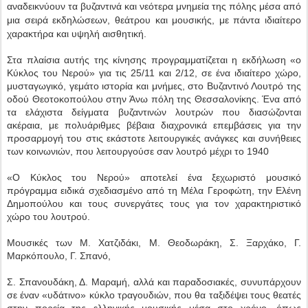
αναδεικνύουν τα βυζαντινά και νεότερα μνημεία της πόλης μέσα από
μια σειρά εκδηλώσεων, θεάτρου και μουσικής, με πάντα ιδιαίτερο
χαρακτήρα και υψηλή αισθητική.
Στα πλαίσια αυτής της κίνησης προγραμματίζεται η εκδήλωση «ο
Κύκλος του Νερού» για τις 25/11 και 2/12, σε ένα ιδιαίτερο χώρο,
μυσταγωγικό, γεμάτο ιστορία και μνήμες, στο Βυζαντινό Λουτρό της
οδού Θεοτοκοπούλου στην Άνω πόλη της Θεσσαλονίκης. Ένα από
τα ελάχιστα δείγματα βυζαντινών λουτρών που διασώζονται
ακέραια, με πολυάριθμες βέβαια διαχρονικά επεμβάσεις για την
προσαρμογή του στις εκάστοτε λειτουργικές ανάγκες και συνήθειες
των κοινωνιών, που λειτουργούσε σαν λουτρό μέχρι το 1940
«Ο Κύκλος του Νερού» αποτελεί ένα ξεχωριστό μουσικό
πρόγραμμα ειδικά σχεδιασμένο από τη Μέλα Γεροφώτη, την Ελένη
Δημοπούλου και τους συνεργάτες τους για τον χαρακτηριστικό
χώρο του λουτρού.
Μουσικές των Μ. Χατζιδάκι, Μ. Θεοδωράκη, Σ. Ξαρχάκο, Γ.
Μαρκόπουλο, Γ. Σπανό,
Σ. Σπανουδάκη, Δ. Μαραμή, αλλά και παραδοσιακές, συνυπάρχουν
σε έναν «υδάτινο» κύκλο τραγουδιών, που θα ταξιδέψει τους θεατές