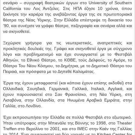
σενάριο – συγγραφή θεατρικών έργων στο University of Southern
California του Λος Άντζελες. Στις ΗΠΑ έζησε 10 χρόνια, όπου
ξεκίνησε την καριέρα της ανεβάζοντας έργα της σε πρωτοποριακά
θέατρα της Νέας Υόρκης. Στην Ελλάδα επέστρεψε τη δεκαετία του
’90, και συνέχισε να γράφει θέατρο, πεζογραφία και σενάρια αλλά και
να σκηνοθετεί.
Ξεχώρισε γρήγορα για τις νεωτεριστικές, ανατρεπτικές και
προκλητικές δουλειές της. Γράφει και σκηνοθετεί έργα με σύγχρονο
λόγο και προβληματισμό και έχει συνεργαστεί με το Φεστιβάλ
Αθηνών, το Εθνικό Θέατρο, το ΚΘΒΕ, τούς Δελφούς, το Αμόρε, το
Θέατρο Του Νέου Κόσμου, τα Δημήτρια, με το Δημοτικό Θέατρο του
Πειραιά, και πρόσφατα με το Δηπεθέ Καλαμάτας.
Έργα της έχουν μεταφραστεί (και κάποια έχουν επίσης εκδοθεί) στα
Ολλανδικά, Σουηδικά, Γερμανικά, Γαλλικά, Ιταλικά, Αγγλικά, και
έχουν παρουσιαστεί στο Σαν Φρανσίσκο, στη Νέα Υόρκη, στη
Λισαβόνα, στην Ολλανδία, στα Ηνωμένα Αραβικά Εμιράτα, στην
Γαλλία, στο Λονδίνο.
Έχει εκπροσωπήσει την Ελλάδα σε πολλά Φεστιβάλ στο εξωτερικό.
Ήταν υπότροφος στην Μπιενάλε της Βόννης το 1998, στο Theater
Treffen στο Βερολίνο το 2001, και στο IMEC στην Καέν της Γαλλίας
το 2014. Έχει συνεργαστεί για δύο χρονιές με το Kitchen Center for