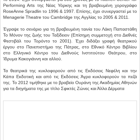
Performing Arts της Νέας Υόρκης και τη βραβευμένη χορογράφο
RoseAnne Spradlin το 1996 & 1997. Επίσης, έχει συνεργαστεί με το
Menagerie Theatre του Cambridge της Αγγλίας το 2005 & 2011.
Έγραψε το σενάριο για τη βραβευμένη ταινία του Λάκη Παπαστάθη
Το Μόνον της ζωής του Ταξίδειον (Επίσημη συμμετοχή στο Διεθνές
Φεστιβάλ του Τορόντο το 2001). Έχει διδάξει γραφή θεατρικού
έργου στο Πανεπιστήμιο της Πάτρας, στο Εθνικό Κέντρο Βιβλίου
στο Ελληνικό Κέντρο του Διεθνούς Ινστιτούτου Θεάτρου, στο
Ίδρυμα Κακογιάννη και αλλού.
Τα θεατρικά της κυκλοφορούν από τις Εκδόσεις Νεφέλη και την
Κάπα Εκδοτική και από τις Εκδόσεις Άγρα κυκλοφορούν τα πεζά
της. Το 2012 τιμήθηκε με το βραβείο Ουράνη της Ακαδημίας Αθηνών
για τα διηγήματα της με τίτλο Σφικτές Ζώνες και Άλλα Δέρματα