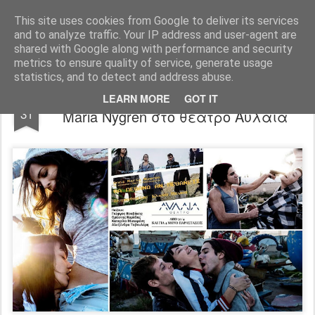
ΠΑΡΑΛΙΑΚΑ -PARALIAKA.GR
ΖΗΣΕ ΤΗΝ ΠΟΛΗ ΣΟΥ ΚΑΘΕ ΣΤΙΓΜΗ, ΣΕ ΚΑΘΕ ΓΩΝΙΑ ΤΗΣ , ΣΤΟ ΜΕΓΙΣΤΟ ΒΑΘΜΟ!
This site uses cookies from Google to deliver its services
and to analyze traffic. Your IP address and user-agent are
Αρχική σελίδα
shared with Google along with performance and security
metrics to ensure quality of service, generate usage
statistics, and to detect and address abuse.
"ΘΑ ΠΕΘΑΝΩ ΑΝ ΠΕΘΑΝΕΙΣ" της Anna
MAR
LEARN MORE
GOT IT
31
Maria Nygren στο θέατρο Αυλαία