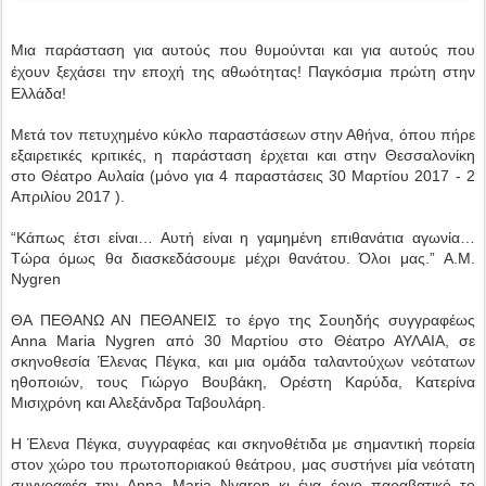
Μια παράσταση για αυτούς που θυμούνται και για αυτούς που
έχουν ξεχάσει την εποχή της αθωότητας!
Παγκόσμια πρώτη στην
Ελλάδα!
Μετά τον πετυχημένο κύκλο παραστάσεων στην Αθήνα, όπου πήρε
εξαιρετικές κριτικές, η παράσταση έρχεται και στην Θεσσαλονίκη
στο Θέατρο Αυλαία (μόνο για 4 παραστάσεις 30 Μαρτίου 2017 - 2
Απριλίου 2017 ).
“Κάπως έτσι είναι… Αυτή είναι η γαμημένη επιθανάτια αγωνία…
Τώρα όμως θα διασκεδάσουμε μέχρι θανάτου. Όλοι μας.” A.M.
Nygren
ΘΑ ΠΕΘΑΝΩ ΑΝ ΠΕΘΑΝΕΙΣ το έργο της Σουηδής συγγραφέως
Anna Maria Nygren από 30 Μαρτίου στο Θέατρο ΑΥΛΑΙΑ, σε
σκηνοθεσία Έλενας Πέγκα, και μια ομάδα ταλαντούχων νεότατων
ηθοποιών, τους Γιώργο Βουβάκη, Ορέστη Καρύδα, Κατερίνα
Μισιχρόνη και Αλεξάνδρα Ταβουλάρη.
Η Έλενα Πέγκα, συγγραφέας και σκηνοθέτιδα με σημαντική πορεία
στον χώρο του πρωτοποριακού θεάτρου, μας συστήνει μία νεότατη
συγγραφέα την Anna Maria Nygren κι ένα έργο παραβατικό το