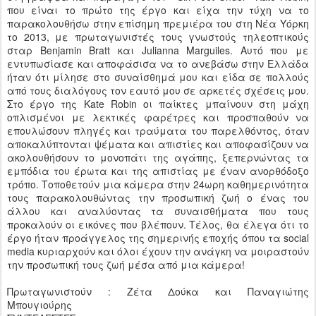
που είναι το πρώτο της έργο και είχα την τύχη να το
παρακολουθήσω στην επίσημη πρεμιέρα του στη Νέα Υόρκη
το 2013, με πρωταγωνιστές τους γνωστούς τηλεοπτικούς
σταρ Benjamin Bratt και Julianna Marguiles. Αυτό που με
εντυπωσίασε και αποφάσισα να το ανεβάσω στην Ελλάδα
ήταν ότι μίλησε στο συναίσθημά μου και είδα σε πολλούς
από τους διαλόγους τον εαυτό μου σε αρκετές σχέσεις μου.
Στο έργο της Kate Robin οι παίκτες μπαίνουν στη μάχη
οπλισμένοι με λεκτικές φαρέτρες και προσπαθούν να
επουλώσουν πληγές και τραύματα του παρελθόντος, όταν
αποκαλύπτονται ψέματα και απιστίες και αποφασίζουν να
ακολουθήσουν το μονοπάτι της αγάπης, ξεπερνώντας τα
εμπόδια του έρωτα και της απιστίας με έναν ανορθόδοξο
τρόπο. Τοποθετούν μια κάμερα στην 24ωρη καθημερινότητα
τους παρακολουθώντας την προσωπική ζωή ο ένας του
άλλου και αναλύοντας τα συναισθήματα που τους
προκαλούν οι εικόνες που βλέπουν. Τέλος, θα έλεγα ότι το
έργο ήταν προάγγελος της σημερινής εποχής όπου τα social
media κυριαρχούν και όλοι έχουν την ανάγκη να μοιραστούν
την προσωπική τους ζωή μέσα από μια κάμερα!
Πρωταγωνιστούν : Ζέτα Δούκα και Παναγιώτης
Μπουγιούρης