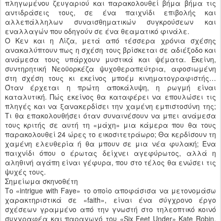
πληγωμένου ζευγαριού και παρακολουθεί βήμα βήμα τις
αντιδράσεις τους, σε ένα παιχνίδι επιβολής και
αλλεπάλληλων συναισθηματικών συγκρούσεων και
εναλλαγών που οδηγούν σε ένα θεαματικό φινάλε.
O Κεν και η Λίζα, μετά από τέσσερα χρόνια σχέσης
ανακαλύπτουν πως η σχέση τους βρίσκεται σε αδιέξοδο και
ανάμεσα τους υπάρχουν μυστικά και ψέματα. Εκείνη,
συντηρητική Νεοϋορκέζα ψυχοθεραπεύτρια, αφοσιωμένη
στη σχέση τους κι εκείνος μποέμ κινηματογραφιστής…
Όταν έρχεται η πρώτη αποκάλυψη, η ρωγμή είναι
καταλυτική. Πώς εκείνος θα καταφέρει να επουλώσει τις
πληγές και να ξανακερδίσει την χαμένη εμπιστοσύνη της;
Tι θα επακολουθήσει όταν συναινέσουν να μπει ανάμεσα
τους κριτής σε αυτή τη «μάχη» μια κάμερα που θα τους
παρακολουθεί 24 ώρες το εικοσιτετράωρο; Θα κερδίσουν τη
χαμένη ελευθερία ή θα μπουν σε μια νέα φυλακή; Ένα
παιχνίδι όπου ο έρωτας δείχνει αγεφύρωτος, αλλά η
αληθινή αγάπη είναι γέφυρα, που στο τέλος θα ενώσει τις
ψυχές τους.
Σημείωμα σκηνοθέτη
Το «intrigue with Faye» το οποίο αποφάσισα να μετονομάσω
χαρακτηριστικά σε «faith», είναι ένα σύγχρονο έργο
σχέσεων γραμμένο από την γνωστή στο τηλεοπτικό κοινό
συγγραφέα και παραγωγό του «Six Feet Under» Kate Robin,