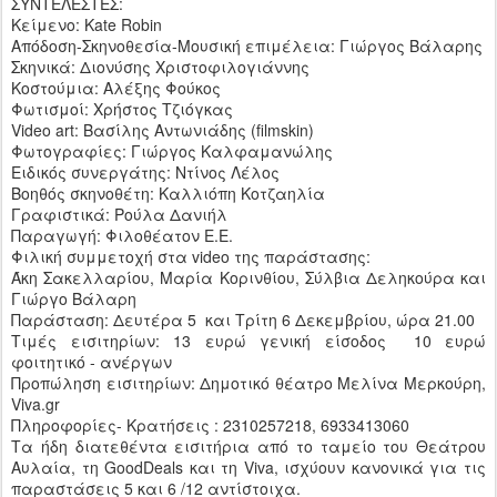
ΣΥΝΤΕΛΕΣΤΕΣ:
Κείμενο: Kate Robin
Απόδοση-Σκηνοθεσία-Μουσική επιμέλεια: Γιώργος Βάλαρης
Σκηνικά: Διονύσης Χριστοφιλογιάννης
Κοστούμια: Αλέξης Φούκος
Φωτισμοί: Χρήστος Τζιόγκας
Video art: Βασίλης Αντωνιάδης (filmskin)
Φωτογραφίες: Γιώργος Καλφαμανώλης
Ειδικός συνεργάτης: Ντίνος Λέλος
Βοηθός σκηνοθέτη: Καλλιόπη Κοτζαηλία
Γραφιστικά: Ρούλα Δανιήλ
Παραγωγή: Φιλοθέατον Ε.Ε.
Φιλική συμμετοχή στα video της παράστασης:
Άκη Σακελλαρίου, Μαρία Κορινθίου, Σύλβια Δεληκούρα και
Γιώργο Βάλαρη
Παράσταση: Δευτέρα 5 και Τρίτη 6 Δεκεμβρίου, ώρα 21.00
Τιμές εισιτηρίων: 13 ευρώ γενική είσοδος 10 ευρώ
φοιτητικό - ανέργων
Προπώληση εισιτηρίων: Δημοτικό θέατρο Μελίνα Μερκούρη,
Viva.gr
Πληροφορίες- Κρατήσεις : 2310257218, 6933413060
Τα ήδη διατεθέντα εισιτήρια από το ταμείο του Θεάτρου
Αυλαία, τη GoodDeals και τη Viva, ισχύουν κανονικά για τις
παραστάσεις 5 και 6 /12 αντίστοιχα.