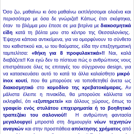
Όσο ζω, μαθαίνω κι όσο μαθαίνω εκπλήσσομαι ολοένα και
περισσότερο με όσα δε γνώριζα!! Κάπως έτσι σκέφτηκα,
όταν
το βλέμμα μου έπεσε σε μια βιτρίνα με
διακοσμητικά
είδη
κατά τη βόλτα μου στο κέντρο της Θεσσαλονίκης.
Έψαχνα κάποια αντικείμενα, για να ομορφύνουν το σύνθετο
του καθιστικού και, ω του θαύματος, είδα την επεξηγηματική
ταμπελίτσα:
«θήκη για 8 προφυλακτικά»!!
Ναι, καλά
διαβάζετε!! Και εγώ δεν το πίστευα πώς ο ανθρώπινος νους
επιστράτευσε όλες τις επιταγές του σύγχρονου
design
, για
να κατασκευάσει αυτό το κατά τα άλλα καλαίσθητο
μικρό
inox
κουτί
, που θα μπορούσε να τοποθετηθεί άνετα ως
διακοσμητικό
στο
κομοδίνο της κρεβατοκάμαρας.
Αν
μάλιστα έλειπε η πινακίδα, θα μπορούσε κάλλιστα να
εκληφθεί, ότι «
εξυπηρετεί»
και άλλους χώρους, όπως το
γραφείο ενός στυλάτου επιχειρηματία ή το βοηθητικό
τραπεζάκι του σαλονιού!!
Η ανθρώπινη φαντασία
μεγαλουργεί
μπροστά στη δημιουργία
νέων τεχνητών
αναγκών
και στην προσπάθεια
απόκτησης χρήματος
από