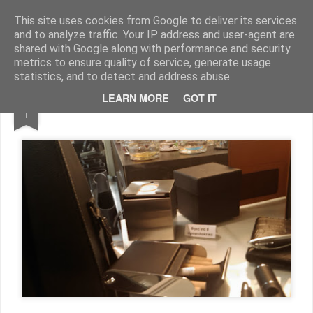
ΠΑΡΑΛΙΑΚΑ -PARALIAKA.GR
ΖΗΣΕ ΤΗΝ ΠΟΛΗ ΣΟΥ ΚΑΘΕ ΣΤΙΓΜΗ, ΣΕ ΚΑΘΕ ΓΩΝΙΑ ΤΗΣ , ΣΤΟ ΜΕΓΙΣΤΟ ΒΑΘΜΟ!
This site uses cookies from Google to deliver its services
and to analyze traffic. Your IP address and user-agent are
Αρχική σελίδα
shared with Google along with performance and security
metrics to ensure quality of service, generate usage
statistics, and to detect and address abuse.
FEB
LEARN MORE
GOT IT
ΣΤΟΠ ΚΑΡΕ 3 Το "άλλο" κουτί
1