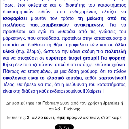
Ίσως, έτσι σκέφτηκε και ο ιδιοκτήτης του καταστήματος
διακοσμητικών ειδών, που ενδεχομένως ελπίζει να
ισοφαρίσει
μ’αυτόν τον τρόπο
τη μείωση από τις
πωλήσεις πιο…συμβατικών αντικειμένων.
Για να
προσθέσω και εγώ το λιθαράκι από τις γνώσεις του
μάρκετινγκ, που σπούδασα, προτείνω στην κατασκευάστρια
εταιρεία να διαθέσει τη θήκη προφυλακτικών και σε
άλλα
υλικά
(π.χ. δέρμα), ώστε να την κάνει ακόμη πιο
πολυτελή
και να στοχεύσει σε
ευρύτερο
target
group
!!
Για
φορητή
θήκη
δεν το συζητώ καν, απλά διότι υπάρχει εδώ και χρόνια.
Πάντως να επισημάνω, με μια δόση χιούμορ, ότι το πλέον
οικολογικό είναι το κλασικό κουτάκι
, καθότι
χαρτονένιο!!
Τέλος, θα ήθελα να πω, ότι η διεύθυνση του καταστήματος
είναι στη διάθεση κάθε ενδιαφερομένου!! Χαίρετε!!
Δημοσιεύτηκε
1st February 2009
από τον χρήστη
Jparalias ή
απλά...Γιάννης
Ετικέτες:
3
άλλο κουτί
θήκη προφυλακτικών
στοπ καρέ