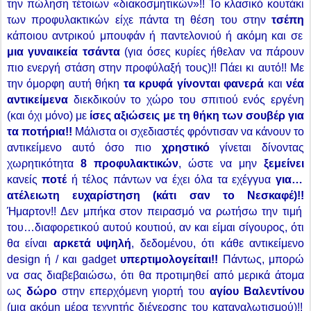
την πώληση τέτοιων «διακοσμητικών»!! Το κλασικό κουτάκι
των προφυλακτικών είχε πάντα τη θέση του στην
τσέπη
κάποιου αντρικού μπουφάν ή παντελονιού ή ακόμη και σε
μια γυναικεία τσάντα
(για όσες κυρίες ήθελαν να πάρουν
πιο ενεργή στάση στην προφύλαξή τους)!! Πάει κι αυτό!! Με
την όμορφη αυτή θήκη
τα κρυφά γίνονται φανερά
και
νέα
αντικείμενα
διεκδικούν το χώρο του σπιτιού ενός εργένη
(και όχι μόνο) με
ίσες αξιώσεις με τη θήκη των σουβέρ για
τα ποτήρια!!
Μάλιστα οι σχεδιαστές φρόντισαν να κάνουν το
αντικείμενο αυτό όσο πιο
χρηστικό
γίνεται δίνοντας
χωρητικότητα
8 προφυλακτικών
, ώστε να μην
ξεμείνει
κανείς
ποτέ
ή τέλος πάντων να έχει όλα τα εχέγγυα
για…
ατέλειωτη ευχαρίστηση (κάτι σαν το Νεσκαφέ)!!
Ήμαρτον!! Δεν μπήκα στον πειρασμό να ρωτήσω την τιμή
του…διαφορετικού αυτού κουτιού, αν και είμαι σίγουρος, ότι
θα είναι
αρκετά υψηλή
, δεδομένου, ότι κάθε αντικείμενο
design
ή / και
gadget
υπερτιμολογείται!!
Πάντως, μπορώ
να σας διαβεβαιώσω, ότι θα προτιμηθεί από μερικά άτομα
ως
δώρο
στην επερχόμενη γιορτή του
αγίου Βαλεντίνου
(μια ακόμη μέρα τεχνητής διέγερσης του καταναλωτισμού)!!