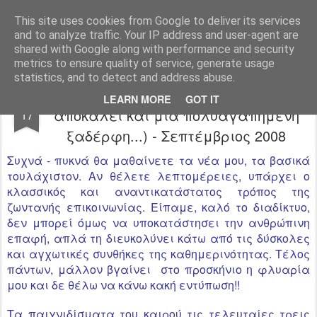
ΠΑΡΑΛΙΑΚΑ -PARALIAKA.GR
ΖΗΣΕ ΤΗΝ ΠΟΛΗ ΣΟΥ ΚΑΘΕ ΣΤΙΓΜΗ, ΣΕ ΚΑΘΕ ΓΩΝΙΑ ΤΗΣ , ΣΤΟ ΜΕΓΙΣΤΟ ΒΑΘΜΟ!
This site uses cookies from Google to deliver its services
and to analyze traffic. Your IP address and user-agent are
Αρχική σελίδα
shared with Google along with performance and security
metrics to ensure quality of service, generate usage
statistics, and to detect and address abuse.
Τα νέα του Τζονάκου (όπως με
SEP
LEARN MORE
GOT IT
αποκαλεί και μια πολυαγαπημένη
17
ξαδέρφη...) - Σεπτέμβριος 2008
Συχνά - πυκνά θα μαθαίνετε τα νέα μου, τα βασικά
τουλάχιστον. Αν θέλετε λεπτομέρειες, υπάρχει ο
κλασσικός και αναντικατάστατος τρόπος της
ζωντανής επικοινωνίας. Είπαμε, καλό το διαδίκτυο,
δεν μπορεί όμως να
υποκατάστησει
την ανθρώπινη
επαφή, απλά τη διευκολύνει κάτω από τις δύσκολες
και
αγχωτικές
συνθήκες της καθημερινότητας. Τέλος
πάντων, μάλλον βγαίνει στο προσκήνιο η φλυαρία
μου και δε θέλω να κάνω κακή εντύπωση!!
Τα παιχνιδίσματα του και
ρού
τις τελευταίες τρεις