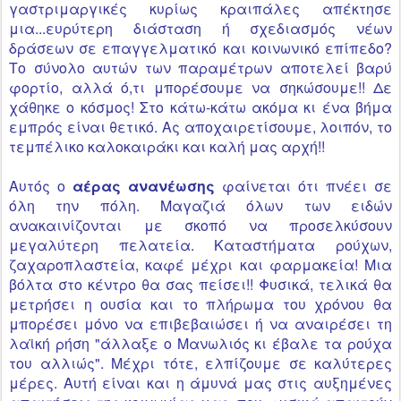
γαστριμαργικές
κυρίως
κραιπάλες
απέκτησε
μια...ευρύτερη διάσταση ή σχεδιασμός νέων
δράσεων σε επαγγελματικό και κοινωνικό επίπεδο?
Το σύνολο αυτών των παραμέτρων αποτελεί βαρύ
φορτίο, αλλά ό,τι μπορέσουμε να σηκώσουμε!! Δε
χάθηκε ο κόσμος! Στο
κάτω-κάτω
ακόμα κι ένα βήμα
εμπρός είναι θετικό. Ας αποχαιρετίσουμε, λοιπόν, το
τεμπέλικο καλοκαιράκι και καλή μας αρχή!!
Αυτός ο
αέρας ανανέωσης
φαίνεται ότι πνέει σε
όλη την πόλη. Μαγαζιά όλων των ειδών
ανακαινίζονται με σκοπό να προσελκύσουν
μεγαλύτερη πελατεία. Καταστήματα ρούχων,
ζαχαροπλαστεία, καφέ μέχρι και φαρμακεία! Μια
βόλτα στο κέντρο θα σας πείσει!! Φυσικά, τελικά θα
μετρήσει η ουσία και το πλήρωμα του χρόνου θα
μπορέσει μόνο να
επιβεβαιώσει
ή να αναιρέσει τη
λαϊκή
ρήση "άλλαξε ο Μανωλιός κι έβαλε τα ρούχα
του αλλιώς". Μέχρι τότε, ελπίζουμε σε καλύτερες
μέρες. Αυτή είναι και η άμυνά μας στις αυξημένες