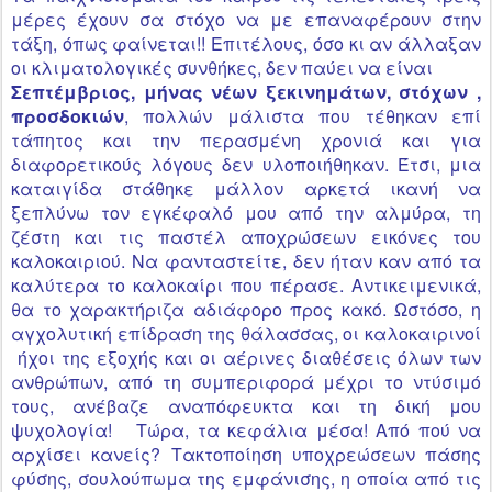
μέρες έχουν
σα
στόχο να με επαναφέρουν στην
τάξη, όπως φαίνεται!! Επιτέλους, όσο κι αν άλλαξαν
οι κλιματολογικές συνθήκες, δεν παύει να είναι
Σεπτέμβριος, μήνας νέων
ξεκινημάτων
, στόχων ,
προσδοκιών
, πολλών μάλιστα που τέθηκαν επί
τάπητος και την περασμένη χρονιά και για
διαφορετικούς λόγους δεν υλοποιήθηκαν. Έτσι, μια
καταιγίδα στάθηκε μάλλον αρκετά ικανή να
ξεπλύνω τον εγκέφαλό μου από την αλμύρα, τη
ζέστη και τις παστέλ αποχρώσεων εικόνες του
καλοκαιριού. Να φανταστείτε, δεν ήταν καν από τα
καλύτερα το καλοκαίρι που πέρασε. Αντικειμενικά,
θα το χαρακτήριζα αδιάφορο προς κακό. Ωστόσο, η
αγχολυτική επίδραση της θάλασσας, οι καλοκαιρινοί
ήχοι της εξοχής και οι αέρινες διαθέσεις όλων των
ανθρώπων, από τη συμπεριφορά μέχρι το ντύσιμό
τους, ανέβαζε αναπόφευκτα και τη δική μου
ψυχολογία! Τώρα, τα κεφάλια μέσα! Από πού να
αρχίσει κανείς? Τακτοποίηση υποχρεώσεων πάσης
φύσης, σουλούπωμα της εμφάνισης, η οποία από τις